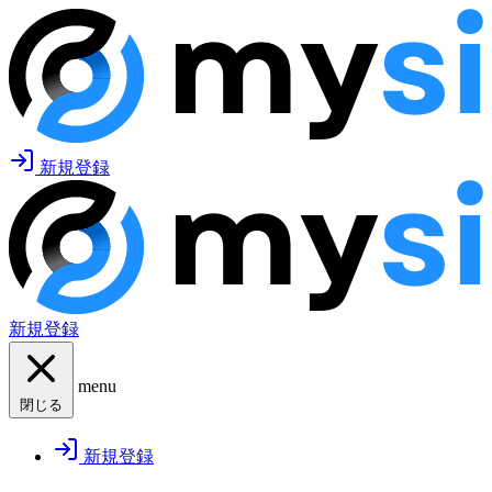
新規登録
新規登録
menu
閉じる
新規登録