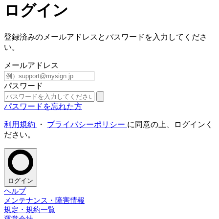
ログイン
登録済みのメールアドレスとパスワードを入力してくださ
い。
メールアドレス
パスワード
パスワードを忘れた方
利用規約
・
プライバシーポリシー
に同意の上、ログインく
ださい。
ログイン
ヘルプ
メンテナンス・障害情報
規定・規約一覧
運営会社